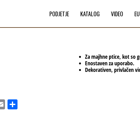
PODJETJE
KATALOG
VIDEO
EU
Za majhne ptice, kot so go
Enostaven za uporabo.
Dekorativen, privlačen vi
E
Sh
s
m
ar
ail
e
o