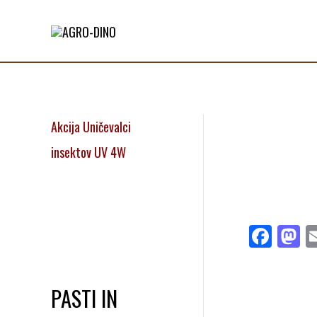
Akcija Uničevalci
insektov UV 4W
Fa
M
ce
a
bo
to
PASTI IN
ok
d